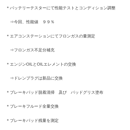
＊バッテリーテスターにて性能テストとコンディション調整
⇒今回、性能値 ９９％
＊エアコンステーションにてフロンガスの量測定
⇒フロンガス不足分補充
＊エンジンOILとOILエレメントの交換
⇒ドレンプラグは新品に交換
＊ブレーキパッド脱着清掃 及び パッドグリス塗布
＊ブレーキフルード全量交換
＊ブレーキパッド残量を測定