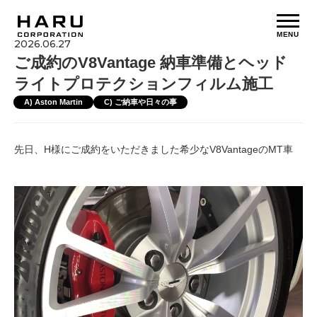
MENU
2026.06.27
ご成約のV8Vantage 納車準備とヘッド
ライトプロテクションフィルム施工
A) Aston Martin
C) ご納車や日々の事
先日、H様にご成約をいただきました希少なV8VantageのMT車