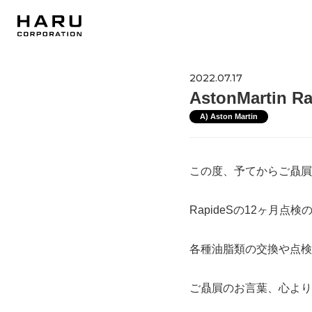
2022.07.17
AstonMartin R
A) Aston Martin
この度、予てからご贔屓
RapideSの12ヶ月点
各種油脂類の交換や点検
ご贔屓のお言葉、心より