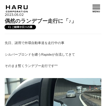
MENU
2023.05.02
偶然のランデブー走行に「♪」
C) ご納車や日々の事
先日、諸用で外環自動車道を走行中の事
シルバーブロンドを纏うRapideが合流してきて
そのまま暫くランデブー走行です^^