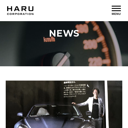
MENU
N
E
W
S